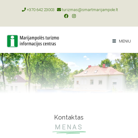
+370 642 23003
turizmas@smartmarijampole.lt
MENIU
Kontaktas
MENAS