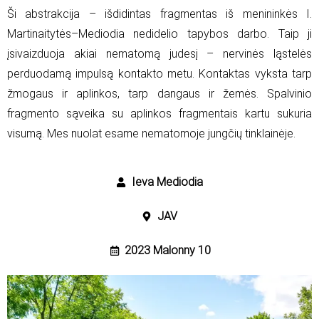
Ši abstrakcija – išdidintas fragmentas iš menininkės I.
Martinaitytės–Mediodia nedidelio tapybos darbo. Taip ji
įsivaizduoja akiai nematomą judesį – nervinės ląstelės
perduodamą impulsą kontakto metu. Kontaktas vyksta tarp
žmogaus ir aplinkos, tarp dangaus ir žemės. Spalvinio
fragmento sąveika su aplinkos fragmentais kartu sukuria
visumą. Mes nuolat esame nematomoje jungčių tinklainėje.
Ieva Mediodia
JAV
2023 Malonny 10