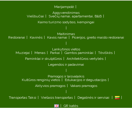
Marijampolė
Apgyvendinimas
Viešbučiai
Svečių namai, apartamentai, B&B
Kaimo turizmo sodybos, kempingai
Maitinimas
Restoranai
Kavinės
Kavos namai
Picerijos, greito maisto restoranai
Lankytinos vietos
Muziejai
Menas
Parkai
Gamtos paminklai
Tėviškės
Paminklai ir skulptūros
Architektūros vertybės
Legendos ir padavimai
Pramogos ir laisvalaikis
Kultūros renginių vietos
Edukacijos ir degustacijos
Aktyvios pramogos
Vakaro pramogos
Transportas
Taksi
Viešasis transportas
Degalinės ir servisai
QR katės
©2026 ,Marijampolės turizmo informacijos centras, Vytauto g. 17,
LT-68299, Marijampolė
tel. +370 642 23003, el. p. turizmas@smartmarijampole.lt.
Duomenys kaupiami ir saugomi Juridinių asmenų registre.