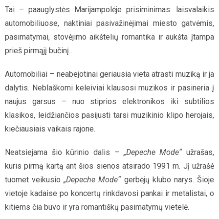
Tai – paauglystės Marijampolėje prisiminimas: laisvalaikis
automobiliuose, naktiniai pasivažinėjimai miesto gatvėmis,
pasimatymai, stovėjimo aikštelių romantika ir aukšta įtampa
prieš pirmąjį bučinį…
Automobiliai – neabejotinai geriausia vieta atrasti muziką ir ja
dalytis. Neblaškomi keleiviai klausosi muzikos ir pasineria į
naujus garsus – nuo stiprios elektronikos iki subtilios
klasikos, leidžiančios pasijusti tarsi muzikinio klipo herojais,
kiečiausiais vaikais rajone.
Neatsiejama šio kūrinio dalis –
„Depeche Mode“
užrašas,
kuris pirmą kartą ant šios sienos atsirado 1991 m. Jį užrašė
tuomet veikusio
„Depeche Mode“
gerbėjų klubo narys. Šioje
vietoje kadaise po koncertų rinkdavosi pankai ir metalistai, o
kitiems čia buvo ir yra romantiškų pasimatymų vietelė.