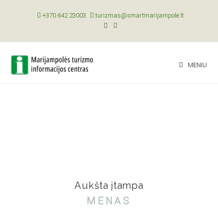
+370 642 23003
turizmas@smartmarijampole.lt
MENIU
Aukšta įtampa
MENAS