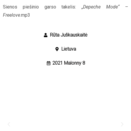
Sienos piešinio garso takelis:
„Depeche Mode“
–
Freelove
.mp3
Rūta Juškauskaitė
Lietuva
2021 Malonny 8