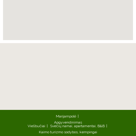
Marijampolė
Apgyvendinimas
Viešbučiai
Svečių namai, apartamentai, B&B
Kaimo turizmo sodybos, kempingai