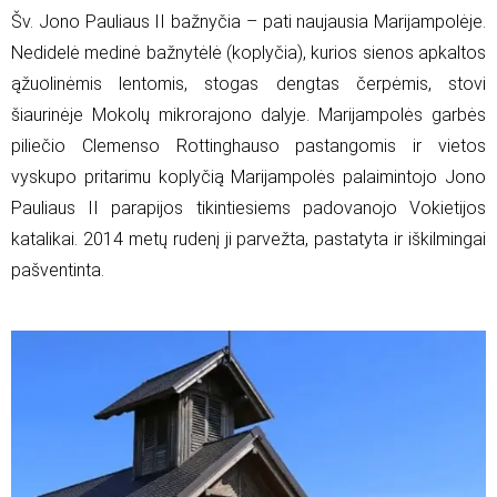
Šv. Jono Pauliaus II bažnyčia – pati naujausia Marijampolėje.
Nedidelė medinė bažnytėlė (koplyčia), kurios sienos apkaltos
ąžuolinėmis lentomis, stogas dengtas čerpėmis, stovi
šiaurinėje Mokolų mikrorajono dalyje. Marijampolės garbės
piliečio Clemenso Rottinghauso pastangomis ir vietos
vyskupo pritarimu koplyčią Marijampolės palaimintojo Jono
Pauliaus II parapijos tikintiesiems padovanojo Vokietijos
katalikai. 2014 metų rudenį ji parvežta, pastatyta ir iškilmingai
pašventinta.