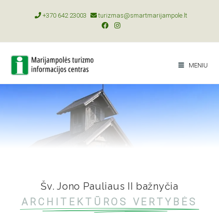
+370 642 23003
turizmas@smartmarijampole.lt
MENIU
Šv. Jono Pauliaus II bažnyčia
ARCHITEKTŪROS VERTYBĖS