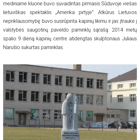
mediniame kluone buvo suvaidintas pirmasis Sūduvoje viešas
lietuviškas spektaklis „Amerika pirtyje“. Atkūrus Lietuvos
nepriklausomybę buvo susirūpinta kapinių likimu ir jas įtraukė į
valstybės saugotinų paveldo paminklų sąrašą. 2014 metų
spalio 9 dieną kapinių centre atidengtas skulptoriaus Juliaus
Narušio sukurtas paminklas.