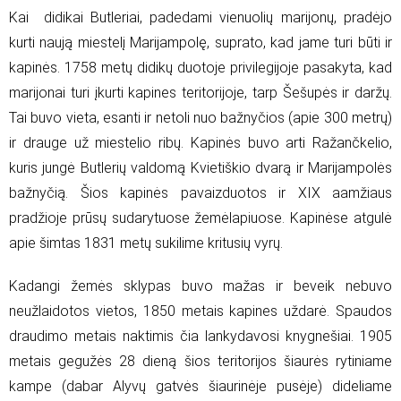
Kai didikai Butleriai, padedami vienuolių marijonų, pradėjo
kurti naują miestelį Marijampolę, suprato, kad jame turi būti ir
kapinės. 1758 metų didikų duotoje privilegijoje pasakyta, kad
marijonai turi įkurti kapines teritorijoje, tarp Šešupės ir daržų.
Tai buvo vieta, esanti ir netoli nuo bažnyčios (apie 300 metrų)
ir drauge už miestelio ribų.
Kapinės buvo arti Ražančkelio,
kuris jungė Butlerių valdomą Kvietiškio dvarą ir Marijampolės
bažnyčią. Šios kapinės pavaizduotos ir XIX aamžiaus
pradžioje prūsų sudarytuose žemėlapiuose. Kapinėse atgulė
apie šimtas 1831 metų sukilime kritusių vyrų.
Kadangi žemės sklypas buvo mažas ir beveik nebuvo
neužlaidotos vietos, 1850 metais kapines uždarė. Spaudos
draudimo metais naktimis čia lankydavosi knygnešiai. 1905
metais gegužės 28 dieną šios teritorijos šiaurės rytiniame
kampe (dabar Alyvų gatvės šiaurinėje pusėje) dideliame