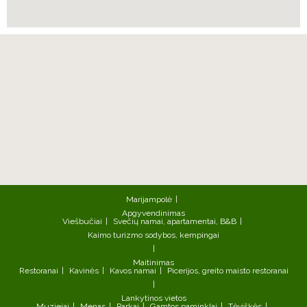
Marijampolė
Apgyvendinimas
Viešbučiai
Svečių namai, apartamentai, B&B
Kaimo turizmo sodybos, kempingai
Maitinimas
Restoranai
Kavinės
Kavos namai
Picerijos, greito maisto restoranai
Lankytinos vietos
Muziejai
Menas
Parkai
Gamtos paminklai
Tėviškės