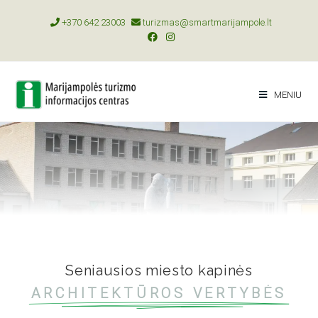
+370 642 23003
turizmas@smartmarijampole.lt
MENIU
Seniausios miesto kapinės
ARCHITEKTŪROS VERTYBĖS